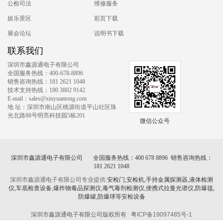
公检司法
维修服务
娱乐景区
彩页下载
展会论坛
说明书下载
联系我们
深圳市鑫源通电子有限公司
全国服务热线：400-678-8896
销售咨询热线：181 2621 1048
技术支持热线：180 3802 9142
E-mail：sales@xinyuantong.com
地 址：深圳市南山区桃源街道平山社区珠
光北路88号明亮科技园5栋201
微信公众号
深圳市鑫源通电子有限公司 全国服务热线：400 678 8896 销售咨询热线：
181 2621 1048
深圳市鑫源通电子有限公司专业提供:
安检门,安检机,手持金属探测器,液体检测
仪,车底检查设备,爆炸物毒品探测仪,毒气毒剂检测仪,便携式拉曼光谱仪,防爆毯,
防爆罐,防爆球等安检设备
深圳市鑫源通电子有限公司版权所有
粤ICP备19097485号-1